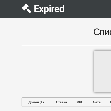
Expired
Спи
Домен
(
L
)
Ставка
ИКС
Alexa