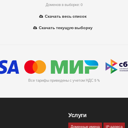
Доменов в выборке: 0
Скачать весь список
Скачать текущую выборку
Все тарифы приведены с учетом НДС 5 %
Услуги
Доменные имена
IP-адреса