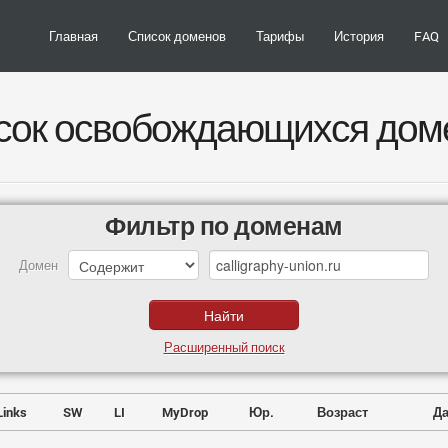
Главная
Список доменов
Тарифы
История
FAQ
сок освобождающихся дом
Фильтр по доменам
Домен
Расширенный поиск
Links
SW
LI
MyDrop
Юр.
Возраст
Да