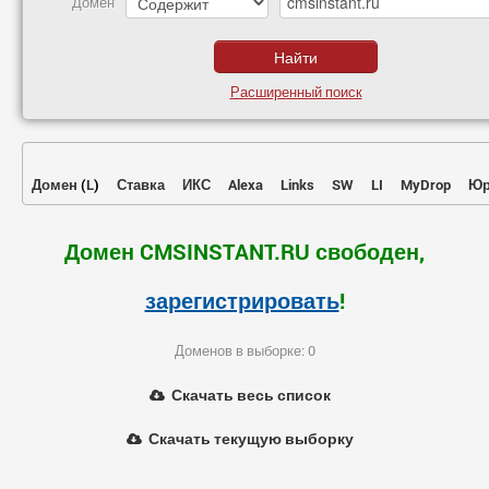
Домен
Расширенный поиск
Домен
(
L
)
Ставка
ИКС
Alexa
Links
SW
LI
MyDrop
Юр
Домен CMSINSTANT.RU свободен,
зарегистрировать
!
Доменов в выборке: 0
Скачать весь список
Скачать текущую выборку