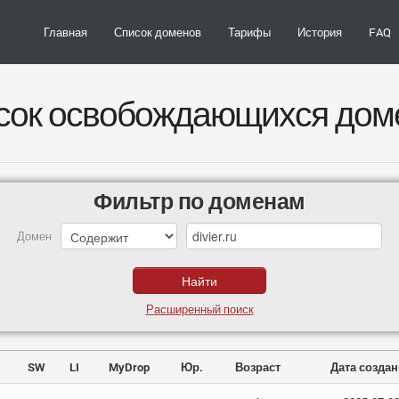
Главная
Список доменов
Тарифы
История
FAQ
сок освобождающихся дом
Фильтр по доменам
Домен
Расширенный поиск
SW
LI
MyDrop
Юр.
Возраст
Дата созда