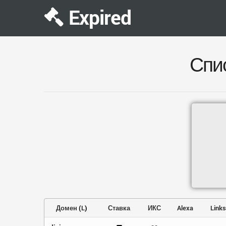
Expired
Спи
Домен
(
L
)
Ставка
ИКС
Alexa
Links