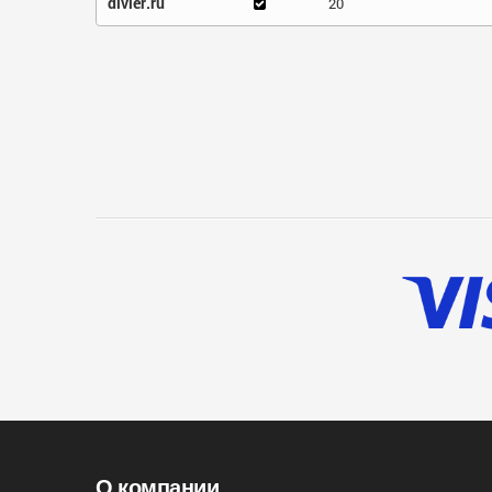
divier.ru
20
О компании