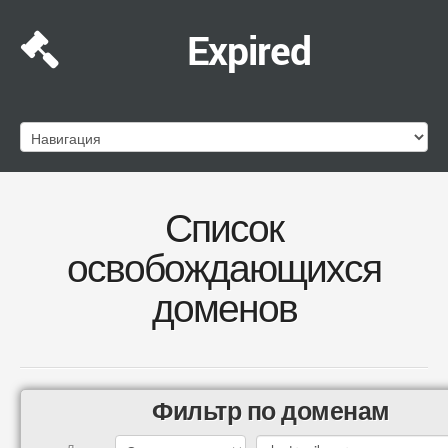
Expired
Список
освобождающихся
доменов
Фильтр по доменам