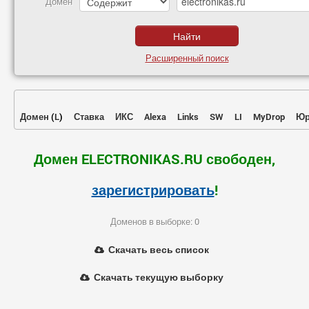
Домен
Расширенный поиск
Домен
(
L
)
Ставка
ИКС
Alexa
Links
SW
LI
MyDrop
Юр
Домен ELECTRONIKAS.RU свободен,
зарегистрировать
!
Доменов в выборке: 0
Скачать весь список
Скачать текущую выборку