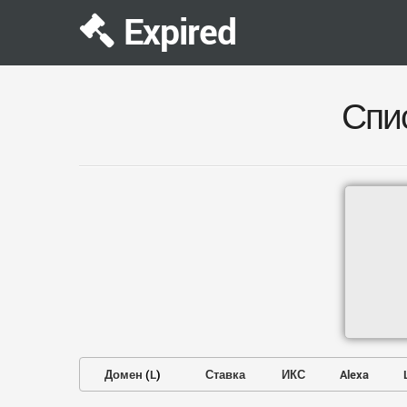
Expired
Спи
Домен
(
L
)
Ставка
ИКС
Alexa