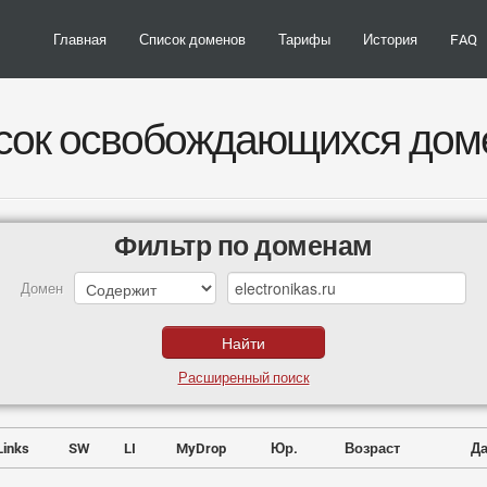
Главная
Список доменов
Тарифы
История
FAQ
сок освобождающихся дом
Фильтр по доменам
Домен
Расширенный поиск
Links
SW
LI
MyDrop
Юр.
Возраст
Да