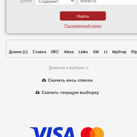
Домен
Расширенный поиск
Домен
(
L
)
Ставка
ИКС
Alexa
Links
SW
LI
MyDrop
Юр
Доменов в выборке: 0
Скачать весь список
Скачать текущую выборку