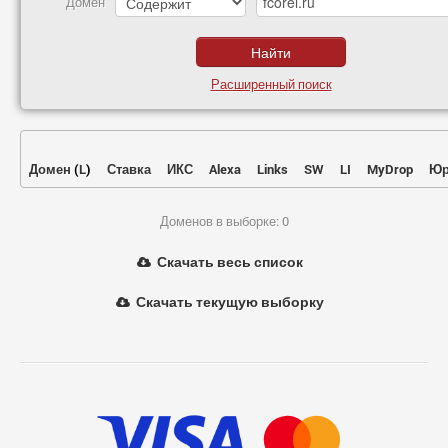
Домен
Расширенный поиск
Домен
(
L
)
Ставка
ИКС
Alexa
Links
SW
LI
MyDrop
Юр
Доменов в выборке: 0
Скачать весь список
Скачать текущую выборку