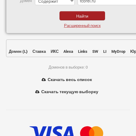
Домен
Расширенный поиск
Домен
(
L
)
Ставка
ИКС
Alexa
Links
SW
LI
MyDrop
Юр
Доменов в выборке: 0
Скачать весь список
Скачать текущую выборку