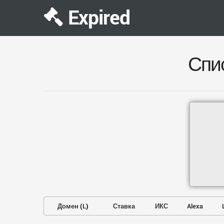
Expired
Спи
Домен
(
L
)
Ставка
ИКС
Alexa