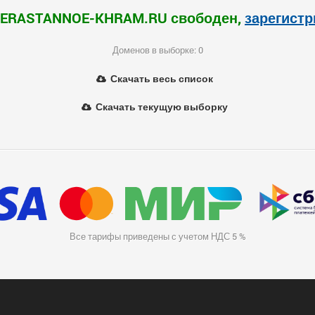
NERASTANNOE-KHRAM.RU свободен,
зарегист
Доменов в выборке: 0
Скачать весь список
Скачать текущую выборку
Все тарифы приведены с учетом НДС 5 %