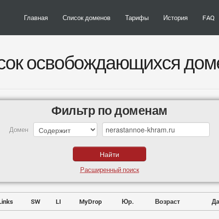
Главная
Список доменов
Тарифы
История
FAQ
сок освобождающихся дом
Фильтр по доменам
Домен
Расширенный поиск
Links
SW
LI
MyDrop
Юр.
Возраст
Да