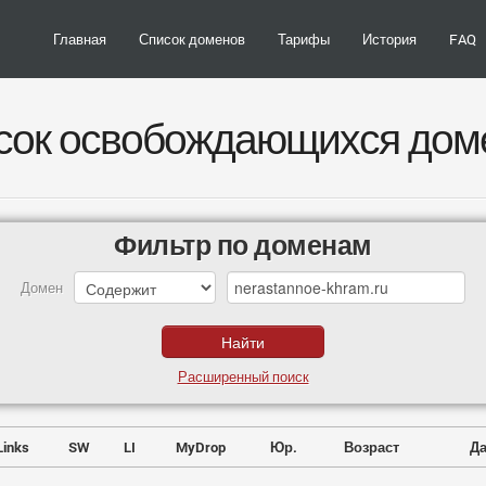
Главная
Список доменов
Тарифы
История
FAQ
сок освобождающихся дом
Фильтр по доменам
Домен
Расширенный поиск
Links
SW
LI
MyDrop
Юр.
Возраст
Да