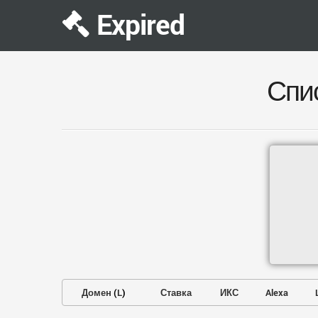
Expired
Спи
Домен
(
L
)
Ставка
ИКС
Alexa