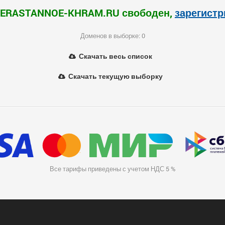
NERASTANNOE-KHRAM.RU свободен,
зарегист
Доменов в выборке: 0
Скачать весь список
Скачать текущую выборку
Все тарифы приведены с учетом НДС 5 %