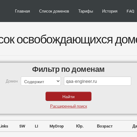
Главная
Список доменов
Тарифы
История
FAQ
сок освобождающихся дом
Фильтр по доменам
Домен
Расширенный поиск
Links
SW
LI
MyDrop
Юр.
Возраст
Да