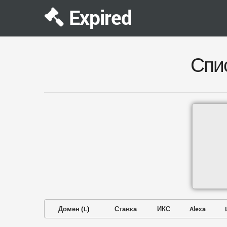
Expired
Спи
Домен
(
L
)
Ставка
ИКС
Alexa