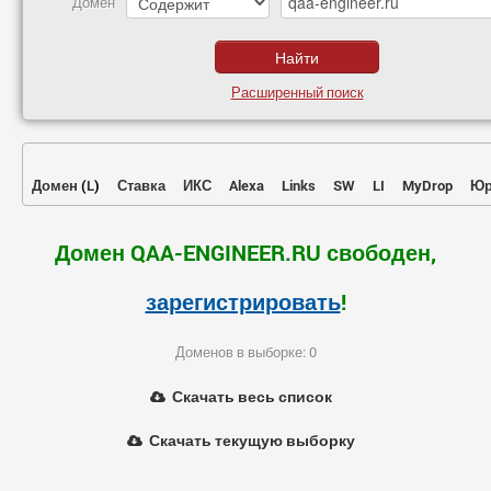
Домен
Расширенный поиск
Домен
(
L
)
Ставка
ИКС
Alexa
Links
SW
LI
MyDrop
Юр
Домен QAA-ENGINEER.RU свободен,
зарегистрировать
!
Доменов в выборке: 0
Скачать весь список
Скачать текущую выборку