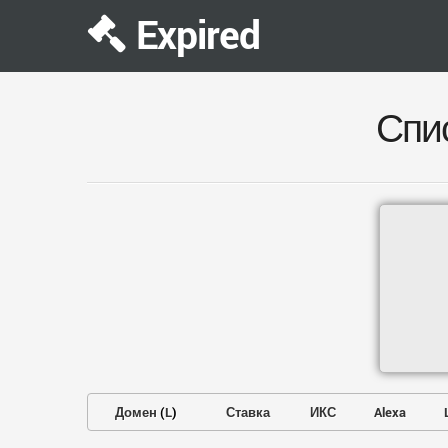
Expired
Спи
Домен
(
L
)
Ставка
ИКС
Alexa