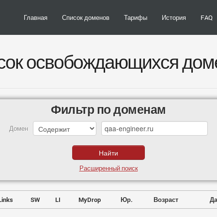
Главная
Список доменов
Тарифы
История
FAQ
сок освобождающихся дом
Фильтр по доменам
Домен
Расширенный поиск
Links
SW
LI
MyDrop
Юр.
Возраст
Да