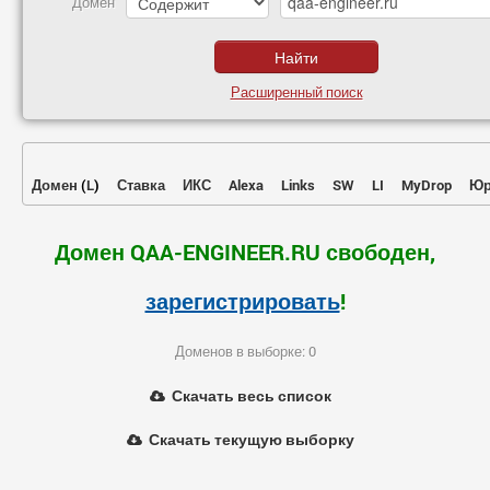
Домен
Расширенный поиск
Домен
(
L
)
Ставка
ИКС
Alexa
Links
SW
LI
MyDrop
Юр
Домен QAA-ENGINEER.RU свободен,
зарегистрировать
!
Доменов в выборке: 0
Скачать весь список
Скачать текущую выборку