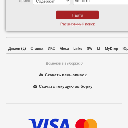
Домен
Расширенный поиск
Домен
(
L
)
Ставка
ИКС
Alexa
Links
SW
LI
MyDrop
Юр
Доменов в выборке: 0
Скачать весь список
Скачать текущую выборку