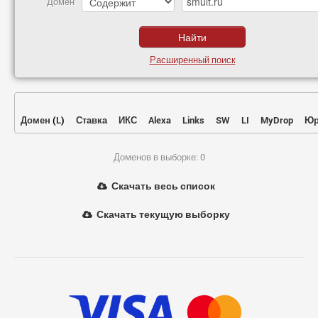
Домен
Расширенный поиск
Домен
(
L
)
Ставка
ИКС
Alexa
Links
SW
LI
MyDrop
Юр
Доменов в выборке: 0
Скачать весь список
Скачать текущую выборку