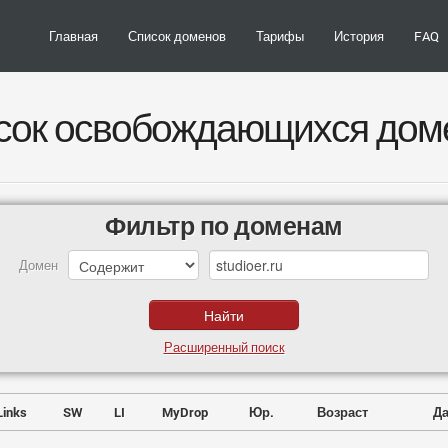
Главная
Список доменов
Тарифы
История
FAQ
сок освобождающихся дом
Фильтр по доменам
Домен
Расширенный поиск
Links
SW
LI
MyDrop
Юр.
Возраст
Да