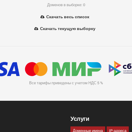
Доменов в выборке: 0
Скачать весь список
Скачать текущую выборку
Все тарифы приведены с учетом НДС 5 %
Услуги
Доменные имена
IP-адреса