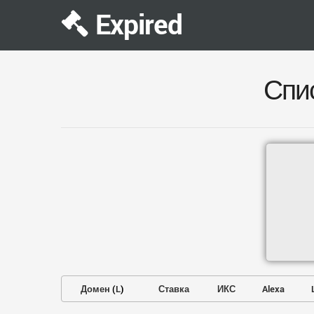
Expired
Спи
Домен
(
L
)
Ставка
ИКС
Alexa