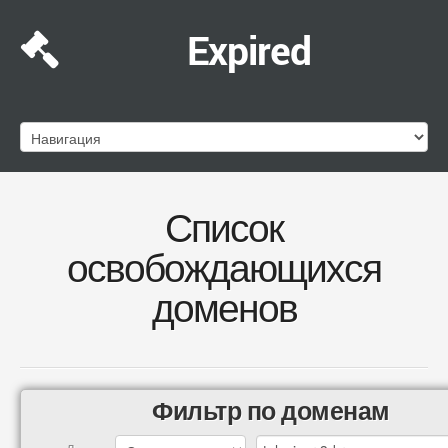
Expired
Список
освобождающихся
доменов
Фильтр по доменам