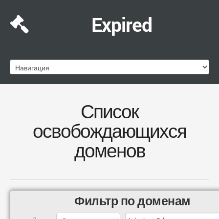
Expired
Список
освобождающихся
доменов
Фильтр по доменам