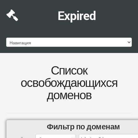
Expired
Список
освобождающихся
доменов
Фильтр по доменам