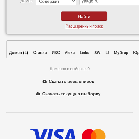
Домен
Расширенный поиск
Домен
(
L
)
Ставка
ИКС
Alexa
Links
SW
LI
MyDrop
Юр
Доменов в выборке: 0
Скачать весь список
Скачать текущую выборку