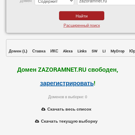
Домен
Расширенный поиск
Домен
(
L
)
Ставка
ИКС
Alexa
Links
SW
LI
MyDrop
Юр
Домен ZAZORAMNET.RU свободен,
зарегистрировать
!
Доменов в выборке: 0
Скачать весь список
Скачать текущую выборку