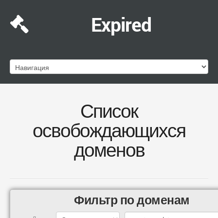
Expired
Список
освобождающихся
доменов
Фильтр по доменам