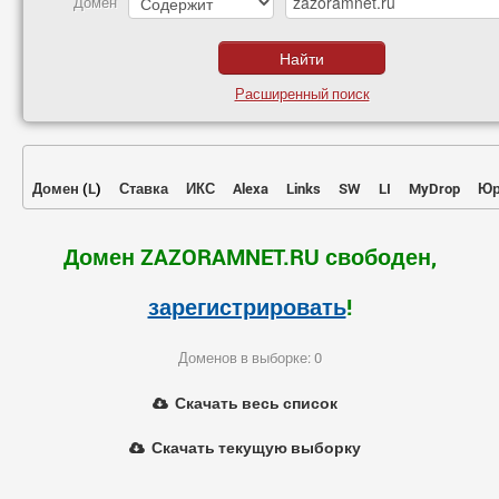
Домен
Расширенный поиск
Домен
(
L
)
Ставка
ИКС
Alexa
Links
SW
LI
MyDrop
Юр
Домен ZAZORAMNET.RU свободен,
зарегистрировать
!
Доменов в выборке: 0
Скачать весь список
Скачать текущую выборку