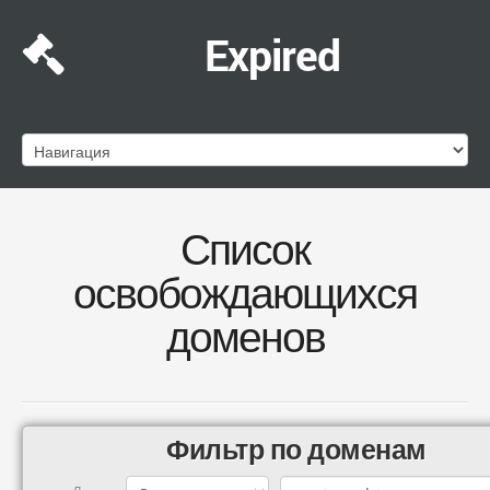
Expired
Список
освобождающихся
доменов
Фильтр по доменам