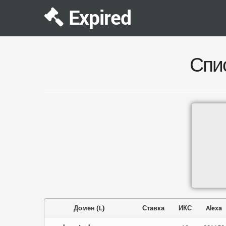
Expired
Спи
Домен
(
L
)
Ставка
ИКС
Alexa