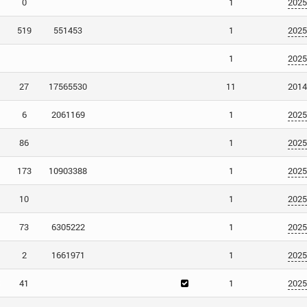
0
1
2025
519
551453
1
2025
1
2025
27
17565530
11
2014
6
2061169
1
2025
86
1
2025
173
10903388
1
2025
10
1
2025
73
6305222
1
2025
2
1661971
1
2025
41
1
2025