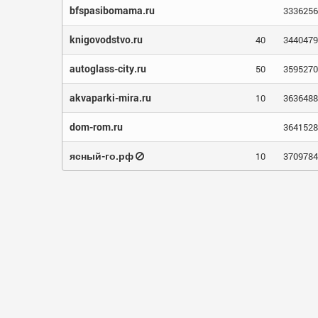
bfspasibomama.ru
3336256
knigovodstvo.ru
40
3440479
autoglass-city.ru
50
3595270
akvaparki-mira.ru
10
3636488
dom-rom.ru
3641528
ясный-го.рф
10
3709784