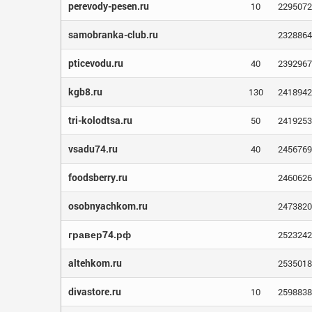
perevody-pesen.ru
10
2295072
samobranka-club.ru
2328864
pticevodu.ru
40
2392967
kgb8.ru
130
2418942
tri-kolodtsa.ru
50
2419253
vsadu74.ru
40
2456769
foodsberry.ru
2460626
osobnyachkom.ru
2473820
гравер74.рф
2523242
altehkom.ru
2535018
divastore.ru
10
2598838