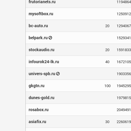
frutorianets.ru
1194864
mysoftbox.ru
1250912
bc-auto.ru
20
1294067
belpark.ru
1529341
stockaudio.ru
20
1591833
infourok24-lk.ru
40
1672105
univers-spb.ru
1903356
gkgtn.ru
100
1945295
dunes-gold.ru
1979815
rosabox.ru
2049491
asiafix.ru
30
2260619