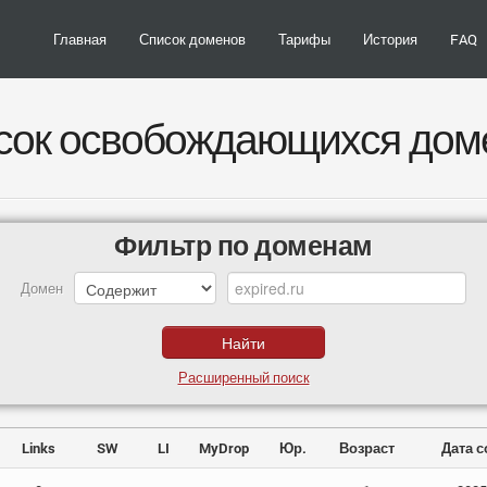
Главная
Список доменов
Тарифы
История
FAQ
сок освобождающихся дом
Фильтр по доменам
Домен
Расширенный поиск
Links
SW
LI
MyDrop
Юр.
Возраст
Дата 