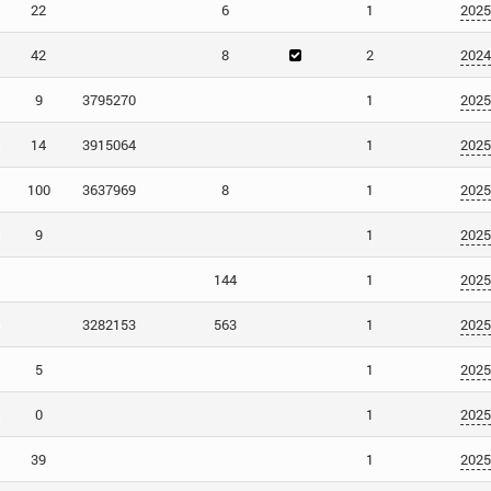
22
6
1
2025
42
8
2
2024
9
3795270
1
2025
14
3915064
1
2025
100
3637969
8
1
2025
9
1
2025
144
1
2025
3282153
563
1
2025
5
1
2025
0
1
2025
39
1
2025