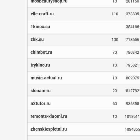
mosbeautyshop.ru
10
281150
elle-craft.ru
110
373895
1kinox.su
384166
zhk.su
100
718666
chimbot.ru
70
780342
trykino.ru
10
795821
music-actual.ru
10
802075
slonam.ru
20
812782
n2tutor.ru
60
936358
remonts-xiaomi.ru
10
1013611
zhenskiespletni.ru
1094855