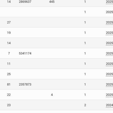
14
2869637
445
1
2025
1
2025
27
1
2025
19
1
2025
14
1
2025
7
5341174
1
2025
11
1
2025
25
1
2025
81
2357873
1
2025
22
4
1
2025
23
2
2024