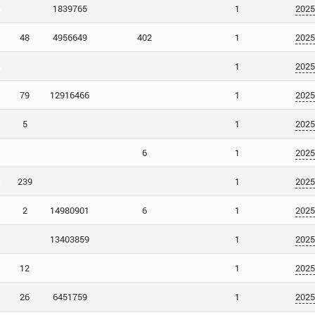
1839765
1
2025
48
4956649
402
1
2025
1
2025
79
12916466
1
2025
5
1
2025
6
1
2025
239
1
2025
2
14980901
6
1
2025
13403859
1
2025
12
1
2025
26
6451759
1
2025