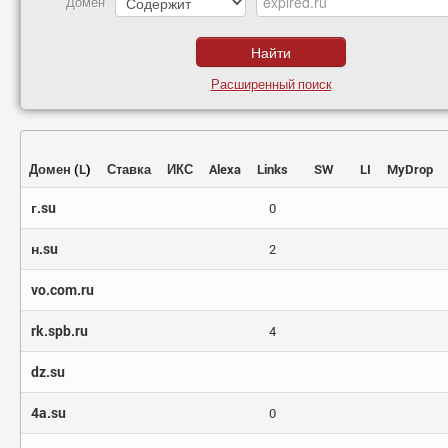
Домен
Расширенный поиск
Домен
(
L
)
Ставка
ИКС
Alexa
Links
SW
LI
MyDrop
г.su
0
н.su
2
vo.com.ru
rk.spb.ru
4
dz.su
4a.su
0