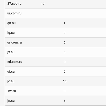
37.spb.ru
10
ui.com.ru
qn.su
1
lq.su
0
gr.com.ru
0
jx.su
6
ed.com.ru
0
gj.su
0
jc.su
10
1w.su
0
jn.su
6