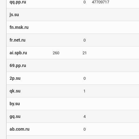
qq.pp.ru
0
47709717
js.su
fn.msk.ru
fr.net.ru
0
ai.spb.ru
260
21
69.pp.ru
2p.su
0
qk.su
1
by.su
gq.su
4
ab.com.ru
0