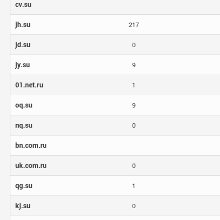
cv.su
jh.su
217
jd.su
0
jy.su
9
01.net.ru
1
oq.su
9
nq.su
0
bn.com.ru
uk.com.ru
0
qg.su
1
kj.su
0