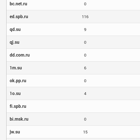
bc.net.ru
0
ed.spb.ru
116
qd.su
9
qj.su
0
dd.com.ru
0
1m.su
6
ok.pp.ru
0
1o.su
4
fi.spb.ru
bi.msk.ru
0
jw.su
15