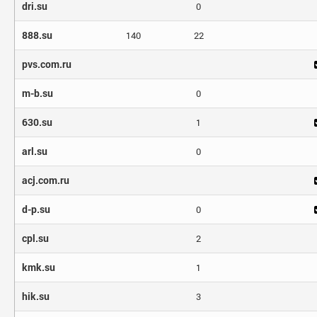
dri.su
0
888.su
140
22
pvs.com.ru
m-b.su
0
630.su
1
arl.su
0
acj.com.ru
d-p.su
0
cpl.su
2
kmk.su
1
hik.su
3