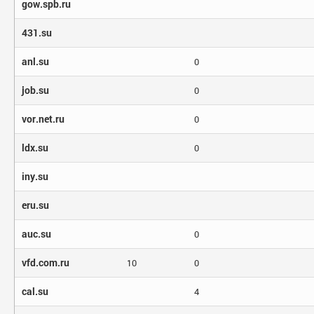
gow.spb.ru
431.su
anl.su
0
job.su
0
vor.net.ru
0
ldx.su
0
iny.su
eru.su
auc.su
0
vfd.com.ru
10
0
cal.su
4