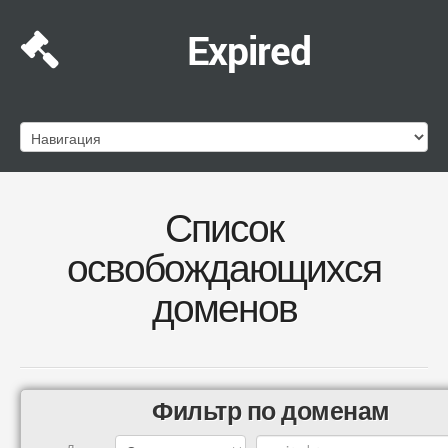
Expired
Список
освобождающихся
доменов
Фильтр по доменам