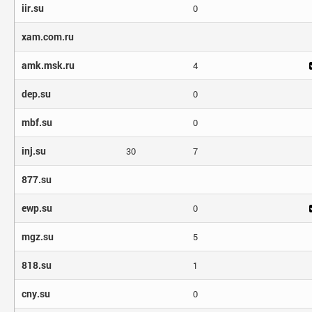
iir.su
0
xam.com.ru
amk.msk.ru
4
dep.su
0
mbf.su
0
inj.su
30
7
877.su
ewp.su
0
mgz.su
5
818.su
1
cny.su
0