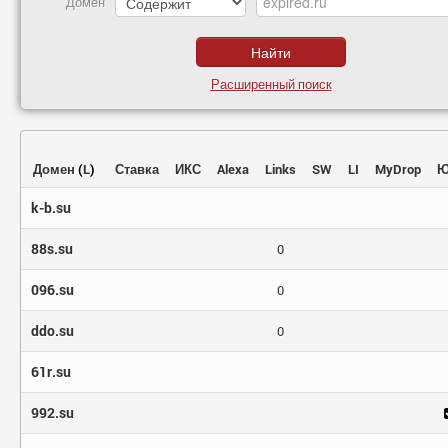
Домен
Расширенный поиск
Домен
(
L
)
Ставка
ИКС
Alexa
Links
SW
LI
MyDrop
Ю
k-b.su
88s.su
0
096.su
0
ddo.su
0
61r.su
992.su