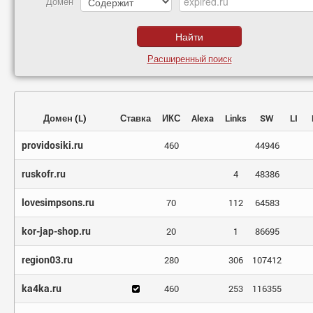
Домен
Расширенный поиск
Домен
(
L
)
Ставка
ИКС
Alexa
Links
SW
LI
providosiki.ru
460
44946
ruskofr.ru
4
48386
lovesimpsons.ru
70
112
64583
kor-jap-shop.ru
20
1
86695
region03.ru
280
306
107412
ka4ka.ru
460
253
116355