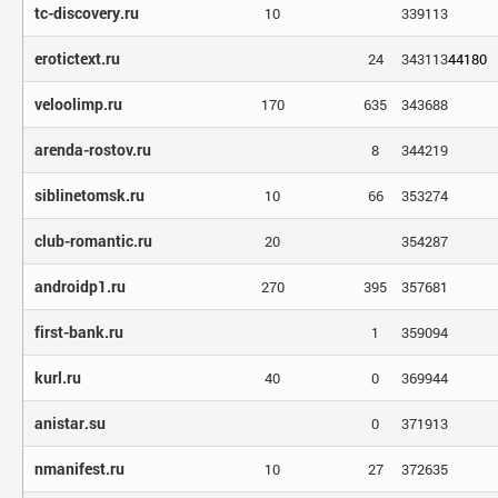
tc-discovery.ru
10
339113
erotictext.ru
24
343113
44180
veloolimp.ru
170
635
343688
arenda-rostov.ru
8
344219
siblinetomsk.ru
10
66
353274
club-romantic.ru
20
354287
androidp1.ru
270
395
357681
first-bank.ru
1
359094
kurl.ru
40
0
369944
anistar.su
0
371913
nmanifest.ru
10
27
372635