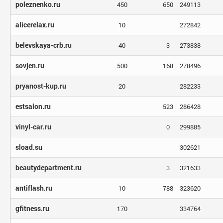
poleznenko.ru
450
650
249113
alicerelax.ru
10
272842
belevskaya-crb.ru
40
3
273838
sovjen.ru
500
168
278496
pryanost-kup.ru
20
282233
estsalon.ru
523
286428
vinyl-car.ru
0
299885
sload.su
302621
beautydepartment.ru
3
321633
antiflash.ru
10
788
323620
gfitness.ru
170
334764