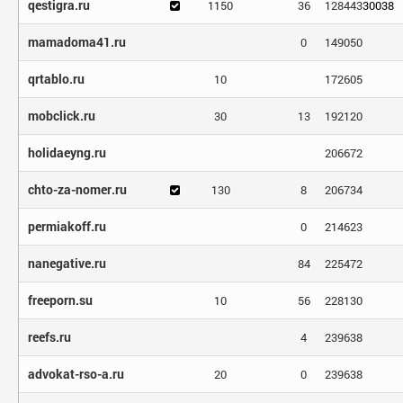
qestigra.ru
1150
36
128443
30038
mamadoma41.ru
0
149050
qrtablo.ru
10
172605
mobclick.ru
30
13
192120
holidaeyng.ru
206672
chto-za-nomer.ru
130
8
206734
permiakoff.ru
0
214623
nanegative.ru
84
225472
freeporn.su
10
56
228130
reefs.ru
4
239638
advokat-rso-a.ru
20
0
239638