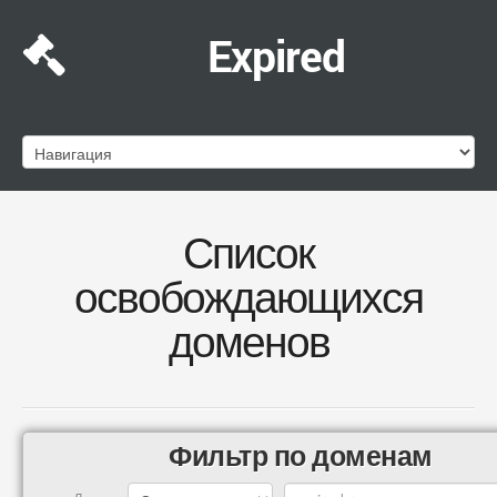
Expired
Список
освобождающихся
доменов
Фильтр по доменам