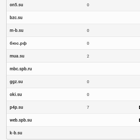
on5.su
0
bzc.su
m-b.su
0
бюс.рф
0
mua.su
2
mbc.spb.ru
ggz.su
0
oki.su
0
p4p.su
7
web.spb.su
k-b.su