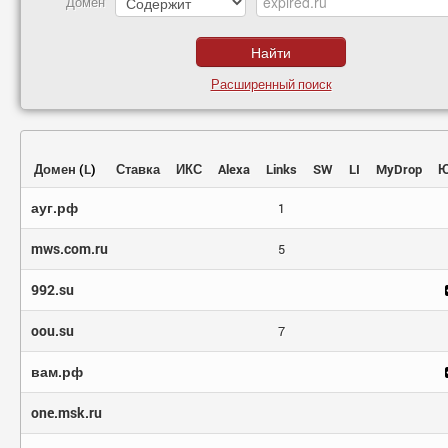
Домен
Расширенный поиск
Домен
(
L
)
Ставка
ИКС
Alexa
Links
SW
LI
MyDrop
Ю
ауг.рф
1
mws.com.ru
5
992.su
oou.su
7
вам.рф
one.msk.ru