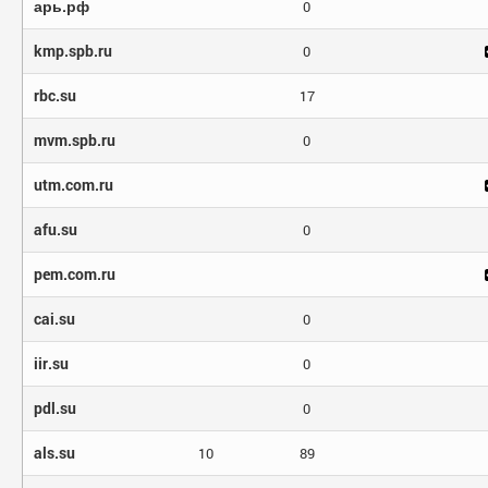
арь.рф
0
kmp.spb.ru
0
rbc.su
17
mvm.spb.ru
0
utm.com.ru
afu.su
0
pem.com.ru
cai.su
0
iir.su
0
pdl.su
0
als.su
10
89