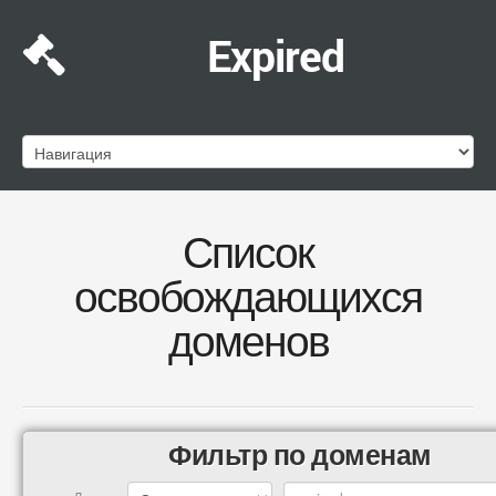
Expired
Список
освобождающихся
доменов
Фильтр по доменам