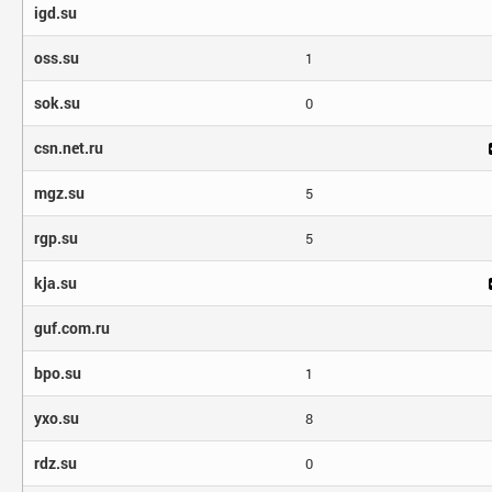
igd.su
oss.su
1
sok.su
0
csn.net.ru
mgz.su
5
rgp.su
5
kja.su
guf.com.ru
bpo.su
1
yxo.su
8
rdz.su
0