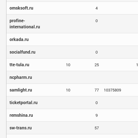
omsksoft.ru
4
profine-
0
international.ru
orkada.ru
socialfund.ru
0
tte-tula.ru
10
25
ncpharm.ru
samlight.ru
10
77
10375809
ticketportal.ru
0
remshina.ru
9
sw-trans.ru
57