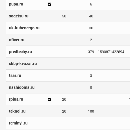
pupa.ru
6
sogetsu.ru
50
40
uk-kubenergo.ru
30
oficer.ru
2
predtechy.ru
379
15908714
22894
skbp-kvazar.ru
tsar.ru
3
nashidoma.ru
0
rplus.ru
20
teknol.ru
20
100
reminyl.ru