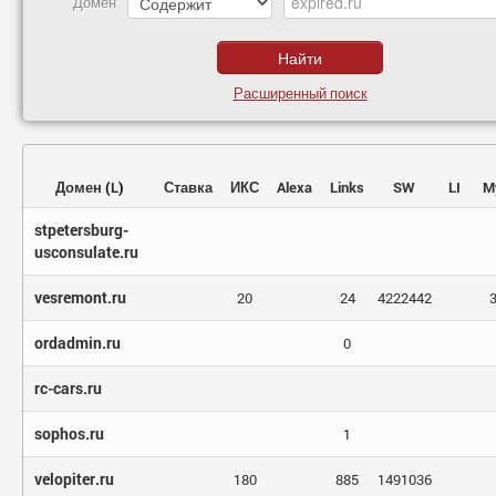
Домен
Расширенный поиск
Домен
(
L
)
Ставка
ИКС
Alexa
Links
SW
LI
M
stpetersburg-
usconsulate.ru
vesremont.ru
20
24
4222442
ordadmin.ru
0
rc-cars.ru
sophos.ru
1
velopiter.ru
180
885
1491036