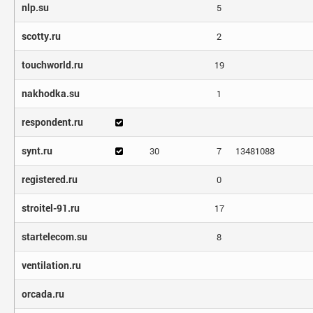
nlp.su
5
scotty.ru
2
touchworld.ru
19
nakhodka.su
1
respondent.ru
synt.ru
30
7
13481088
registered.ru
0
stroitel-91.ru
17
startelecom.su
8
ventilation.ru
orcada.ru