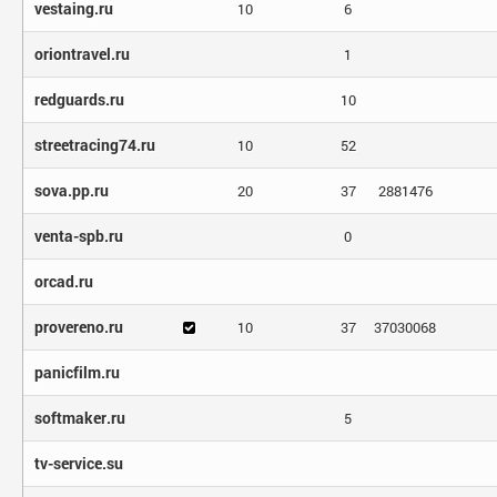
vestaing.ru
10
6
oriontravel.ru
1
redguards.ru
10
streetracing74.ru
10
52
sova.pp.ru
20
37
2881476
venta-spb.ru
0
orcad.ru
provereno.ru
10
37
37030068
panicfilm.ru
softmaker.ru
5
tv-service.su