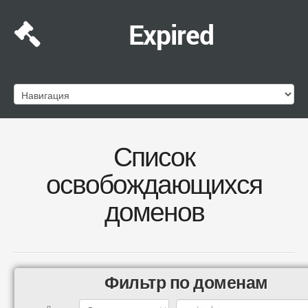
Expired
Список
освобождающихся
доменов
Фильтр по доменам