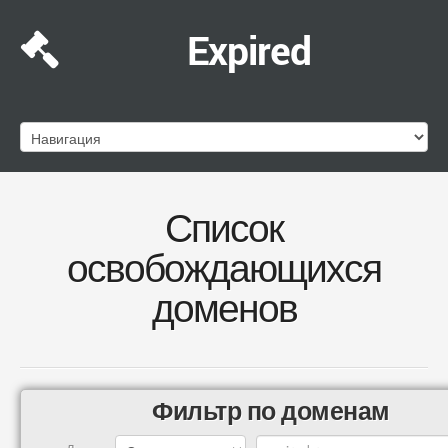
Expired
Список
освобождающихся
доменов
Фильтр по доменам