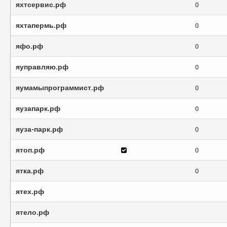
яхтсервис.рф
0
яхтапермь.рф
0
яфо.рф
0
яуправляю.рф
0
яумамыпрограммист.рф
0
яузапарк.рф
0
яуза-парк.рф
0
ятоп.рф
0
ятка.рф
0
ятех.рф
ятело.рф