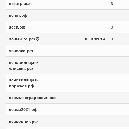
ятеатр.рф
3
ясчет.рф
яссп.рф
0
ясный-го.рф
10
3709784
0
яснооко.рф
ясновидящая-
елианна.рф
ясновидящая-
ворожея.рф
ясемьяюграроссия.рф
ясама2021.рф
ясадовник.рф