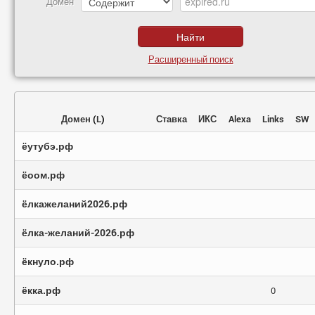
Домен
Расширенный поиск
Домен
(
L
)
Ставка
ИКС
Alexa
Links
SW
ёутубэ.рф
ёоом.рф
ёлкажеланий2026.рф
ёлка-желаний-2026.рф
ёкнуло.рф
ёкка.рф
0