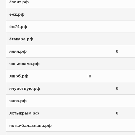
ёзонт.рф
ёжк.рф
ёж74.рф
ёгакаре.рф
яяяя.рф
0
яшьюсама.рф
яшрб.рф
10
ячувствую.рф
0
ячпа.рф
яхтыкрым.рф
0
яхты-балаклава.рф