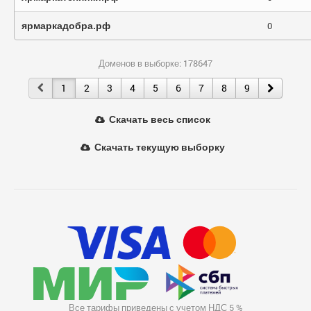
ярмаркадобра.рф
0
Доменов в выборке: 178647
1
2
3
4
5
6
7
8
9
Скачать весь список
Скачать текущую выборку
Все тарифы приведены с учетом НДС 5 %