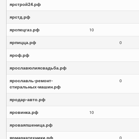
ярстрой24.рф
ярстд.рф
ярспецгаз.рф
10
ярпицца.рф
0
яроф.рф
ярославюлиясвадьба.рф
ярославль-ремонт-
0
стиральных-машин.рф
яродар-авто.рф
яровинка.рф
10
яроваяпшеница.рф
ярмаркатехники.рф
0