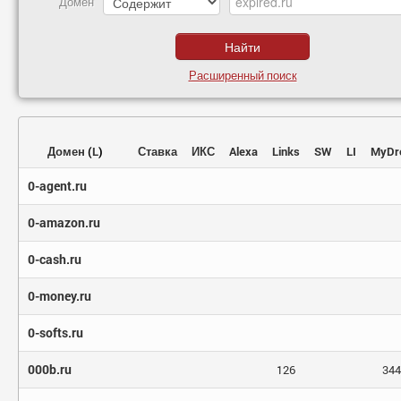
Домен
Расширенный поиск
Домен
(
L
)
Ставка
ИКС
Alexa
Links
SW
LI
MyDr
0-agent.ru
0-amazon.ru
0-cash.ru
0-money.ru
0-softs.ru
000b.ru
126
344