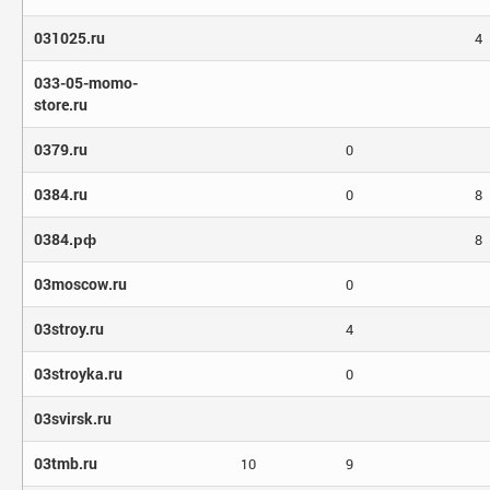
031025.ru
4
033-05-momo-
store.ru
0379.ru
0
0384.ru
0
8
0384.рф
8
03moscow.ru
0
03stroy.ru
4
03stroyka.ru
0
03svirsk.ru
03tmb.ru
10
9