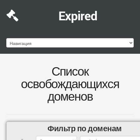
Expired
Список
освобождающихся
доменов
Фильтр по доменам