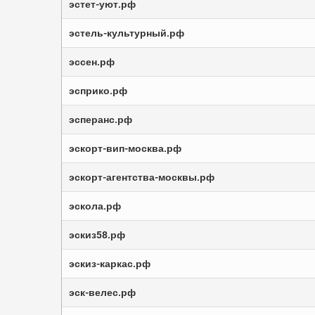
эстет-уют.рф
эстель-культурный.рф
эссен.рф
эсприко.рф
эсперанс.рф
эскорт-вип-москва.рф
эскорт-агентства-москвы.рф
эскола.рф
эскиз58.рф
эскиз-каркас.рф
эск-велес.рф