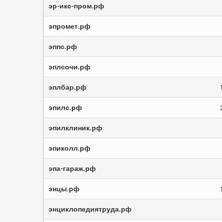
эр-икс-пром.рф
эпромет.рф
эппс.рф
эплсочи.рф
эплбар.рф
эпилс.рф
эпилклиник.рф
эпиколл.рф
эпа-гараж.рф
энцы.рф
энциклопедиятруда.рф