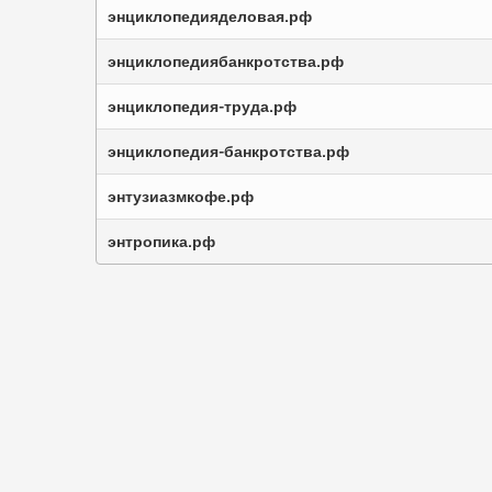
энциклопедияделовая.рф
энциклопедиябанкротства.рф
энциклопедия-труда.рф
энциклопедия-банкротства.рф
энтузиазмкофе.рф
энтропика.рф