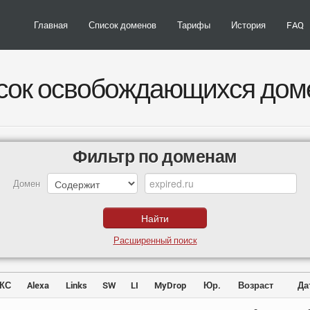
Главная
Список доменов
Тарифы
История
FAQ
сок освобождающихся дом
Фильтр по доменам
Домен
Расширенный поиск
КС
Alexa
Links
SW
LI
MyDrop
Юр.
Возраст
Да