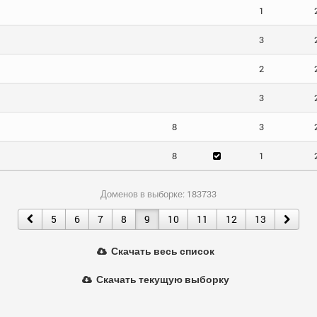
1
3
2
3
8
3
8
1
Доменов в выборке: 183733
5
6
7
8
9
10
11
12
13
Скачать весь список
Скачать текущую выборку