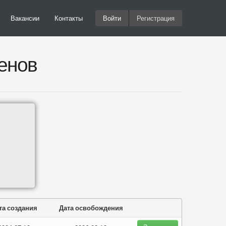
Вакансии
Контакты
Войти
Регистрация
енов
та создания
Дата освобождения