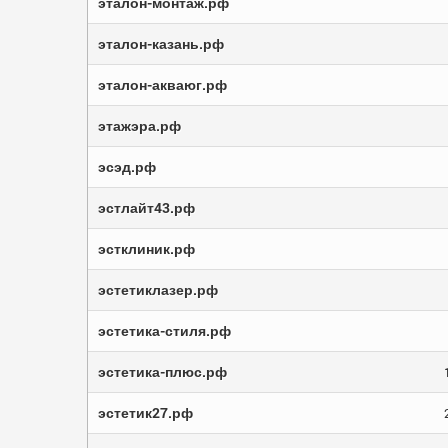
эталон-монтаж.рф
эталон-казань.рф
эталон-акваюг.рф
этажэра.рф
эсэд.рф
эстлайт43.рф
эстклиник.рф
эстетиклазер.рф
эстетика-стиля.рф
эстетика-плюс.рф
эстетик27.рф