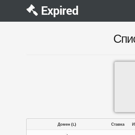
Expired
Спи
Домен
(
L
)
Ставка
И