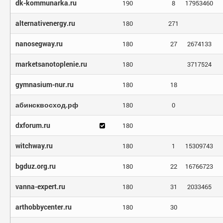
dk-kommunarka.ru
190
8
17953460
alternativenergy.ru
180
271
nanosegway.ru
180
27
2674133
marketsanotoplenie.ru
180
3717524
gymnasium-nur.ru
180
18
абинсквосход.рф
180
0
dxforum.ru
180
witchway.ru
180
1
15309743
bgduz.org.ru
180
22
16766723
vanna-expert.ru
180
31
2033465
arthobbycenter.ru
180
30