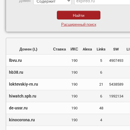
Домен
Расширенный поиск
Домен
(
L
)
Ставка
ИКС
Alexa
Links
SW
LI
lbvu.ru
190
5
4907493
hb38.ru
190
6
loktevskiy-rn.ru
190
21
5438589
hiwatch.spb.ru
190
6
1992134
de-ussr.ru
190
48
kinocorona.ru
190
4