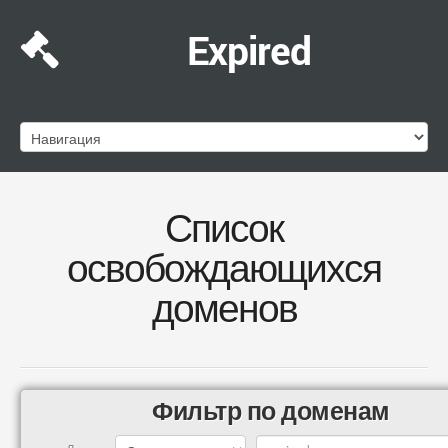
Expired
Список
освобождающихся
доменов
Фильтр по доменам