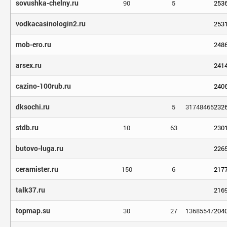
sovushka-chelny.ru
90
5
253
vodkacasinologin2.ru
253
mob-ero.ru
248
arsex.ru
241
cazino-100rub.ru
240
dksochi.ru
5
31748465
232
stdb.ru
10
63
230
butovo-luga.ru
226
ceramister.ru
150
6
217
talk37.ru
216
topmap.su
30
27
13685547
204