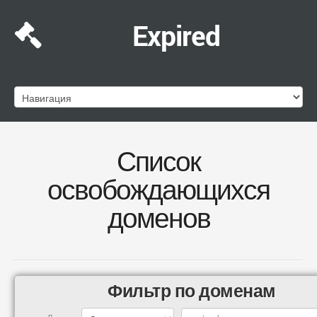
Expired
Список
освобождающихся
доменов
Фильтр по доменам