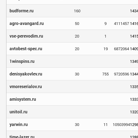
budforme.ru
160
143
agro-avangard.ru
50
9
4111457
141
vse-perevodim.ru
20
1
141
avtobest-spec.ru
20
19
6872064
140
1winspins.ru
134
denisyakovlev.ru
30
755
9720596
134
vmoreserialov.ru
133
amisystem.ru
133
unitoil.ru
132
yarwin.ru
30
11
10503994
129
time-lazer.ru
128