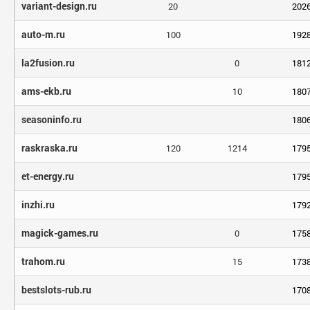
variant-design.ru
20
202
auto-m.ru
100
192
la2fusion.ru
0
181
ams-ekb.ru
10
180
seasoninfo.ru
180
raskraska.ru
120
1214
179
et-energy.ru
179
inzhi.ru
179
magick-games.ru
0
175
trahom.ru
15
173
bestslots-rub.ru
170