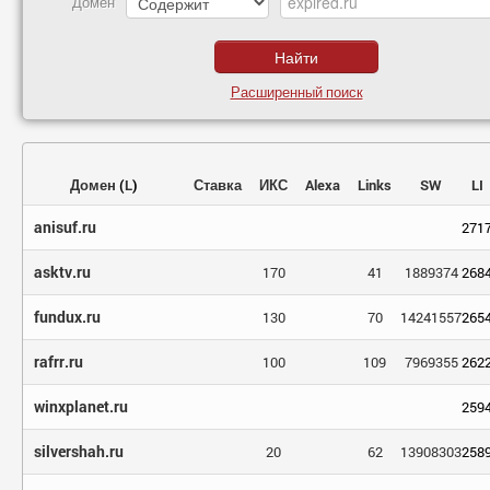
Домен
Расширенный поиск
Домен
(
L
)
Ставка
ИКС
Alexa
Links
SW
LI
anisuf.ru
271
asktv.ru
170
41
1889374
268
fundux.ru
130
70
14241557
265
rafrr.ru
100
109
7969355
262
winxplanet.ru
259
silvershah.ru
20
62
13908303
258