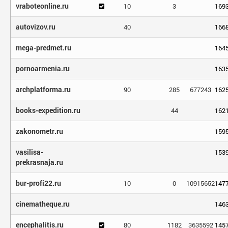
vraboteonline.ru
10
3
169
autovizov.ru
40
166
mega-predmet.ru
164
pornoarmenia.ru
163
archplatforma.ru
90
285
677243
162
books-expedition.ru
44
162
zakonometr.ru
159
vasilisa-
153
prekrasnaja.ru
bur-profi22.ru
10
0
10915652
147
cinematheque.ru
146
encephalitis.ru
80
1182
3635592
145