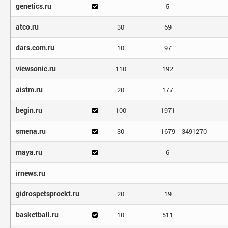
genetics.ru
5
atco.ru
30
69
dars.com.ru
10
97
viewsonic.ru
110
192
aistm.ru
20
177
begin.ru
100
1971
smena.ru
30
1679
3491270
maya.ru
6
irnews.ru
gidrospetsproekt.ru
20
19
basketball.ru
10
511