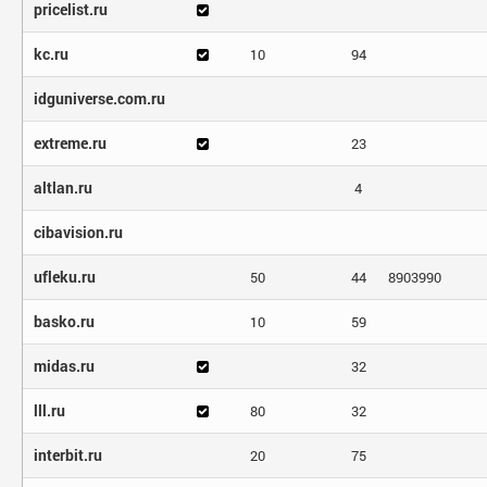
pricelist.ru
kc.ru
10
94
idguniverse.com.ru
extreme.ru
23
altlan.ru
4
cibavision.ru
ufleku.ru
50
44
8903990
basko.ru
10
59
midas.ru
32
lll.ru
80
32
interbit.ru
20
75