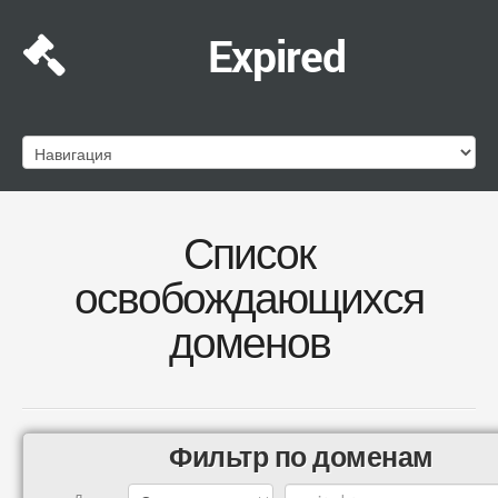
Expired
Список
освобождающихся
доменов
Фильтр по доменам