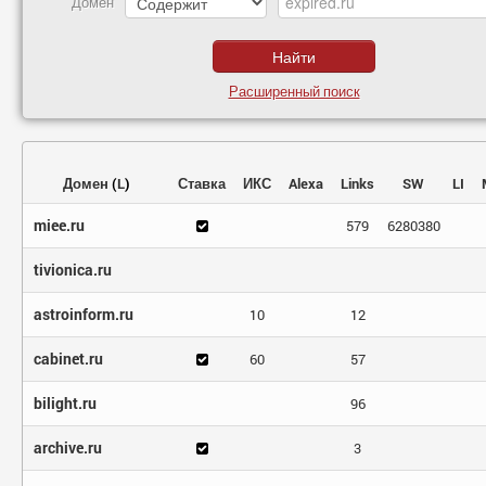
Домен
Расширенный поиск
Домен
(
L
)
Ставка
ИКС
Alexa
Links
SW
LI
miee.ru
579
6280380
tivionica.ru
astroinform.ru
10
12
cabinet.ru
60
57
bilight.ru
96
archive.ru
3