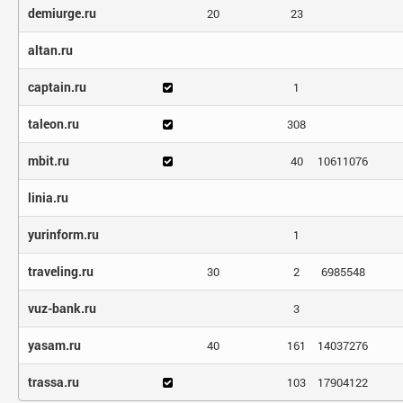
demiurge.ru
20
23
altan.ru
captain.ru
1
taleon.ru
308
mbit.ru
40
10611076
linia.ru
yurinform.ru
1
traveling.ru
30
2
6985548
vuz-bank.ru
3
yasam.ru
40
161
14037276
trassa.ru
103
17904122