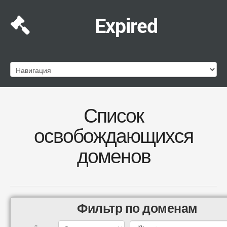
Expired
Список
освобождающихся
доменов
Фильтр по доменам