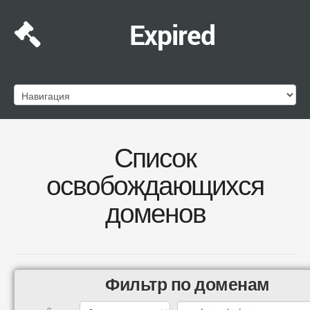
Expired
Список
освобождающихся
доменов
Фильтр по доменам