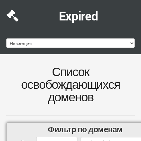
Expired
Список
освобождающихся
доменов
Фильтр по доменам