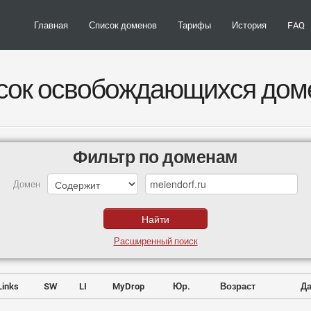
Главная
Список доменов
Тарифы
История
FAQ
сок освобождающихся дом
Фильтр по доменам
Домен
Расширенный поиск
Links
SW
LI
MyDrop
Юр.
Возраст
Да