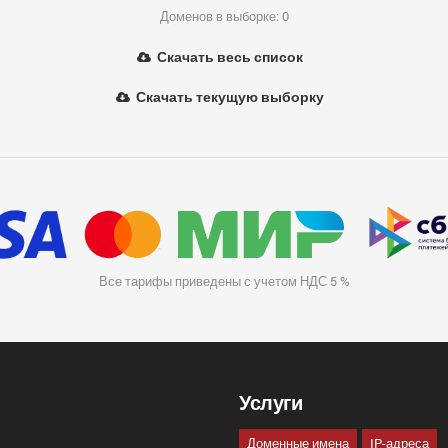
Доменов в выборке: 0
Скачать весь список
Скачать текущую выборку
Все тарифы приведены с учетом НДС 5 %
Услуги
Доменные имена
IP-адреса