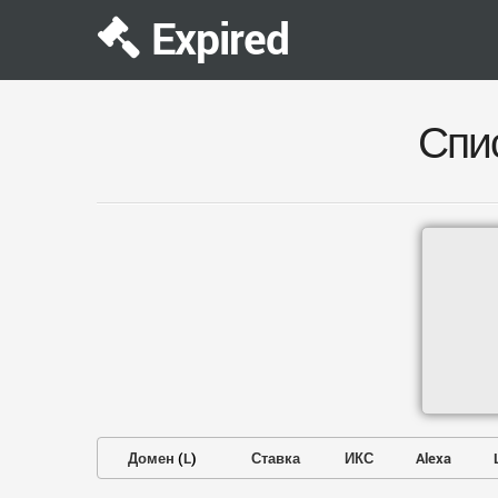
Expired
Спи
Домен
(
L
)
Ставка
ИКС
Alexa