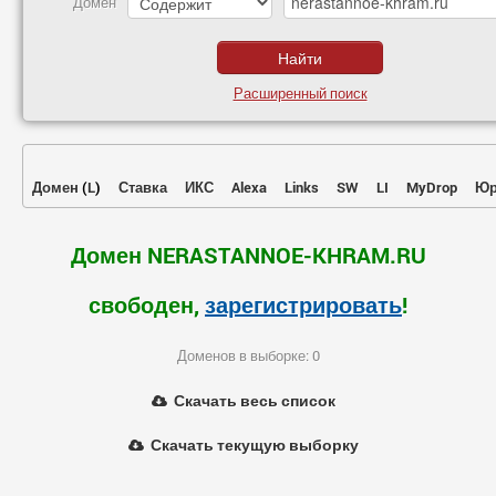
Домен
Расширенный поиск
Домен
(
L
)
Ставка
ИКС
Alexa
Links
SW
LI
MyDrop
Юр
Домен NERASTANNOE-KHRAM.RU
свободен,
зарегистрировать
!
Доменов в выборке: 0
Скачать весь список
Скачать текущую выборку