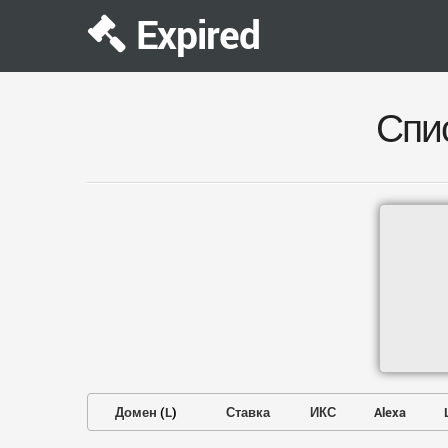
Expired
Спи
Домен
(
L
)
Ставка
ИКС
Alexa