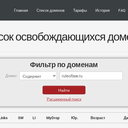
Главная
Список доменов
Тарифы
История
FAQ
сок освобождающихся дом
Фильтр по доменам
Домен
Расширенный поиск
Links
SW
LI
MyDrop
Юр.
Возраст
Да