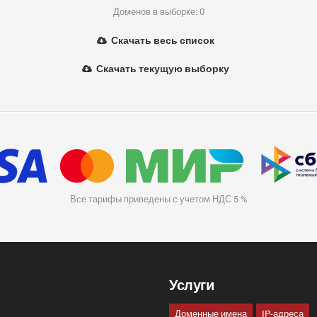
Доменов в выборке: 0
Скачать весь список
Скачать текущую выборку
Все тарифы приведены с учетом НДС 5 %
Услуги
Доменные имена
IP-адреса