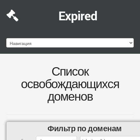
Expired
Список
освобождающихся
доменов
Фильтр по доменам