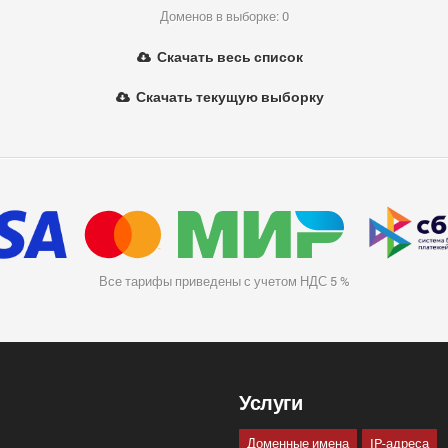
Доменов в выборке: 0
Скачать весь список
Скачать текущую выборку
Все тарифы приведены с учетом НДС 5 %
Услуги
Доменные имена
IP-адреса