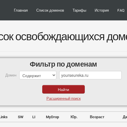
Главная
Список доменов
Тарифы
История
FAQ
сок освобождающихся дом
Фильтр по доменам
Домен
Расширенный поиск
Links
SW
LI
MyDrop
Юр.
Возраст
Да