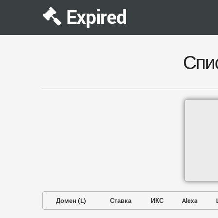
Expired
Спи
Домен
(
L
)
Ставка
ИКС
Alexa