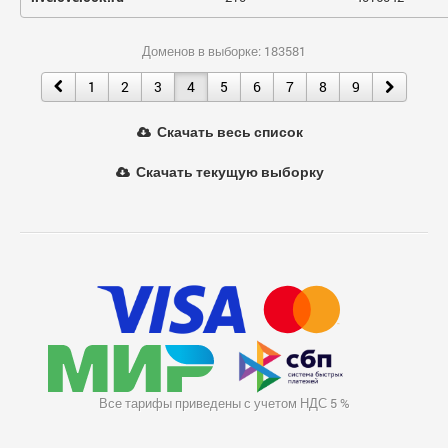
Доменов в выборке: 183581
1
2
3
4
5
6
7
8
9
Скачать весь список
Скачать текущую выборку
Все тарифы приведены с учетом НДС 5 %