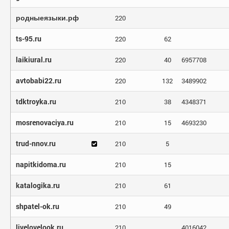
родныеязыки.рф
220
ts-95.ru
220
62
laikiural.ru
220
40
6957708
avtobabi22.ru
220
132
3489902
tdktroyka.ru
210
38
4348371
mosrenovaciya.ru
210
15
4693230
trud-nnov.ru
210
5
napitkidoma.ru
210
15
katalogika.ru
210
61
shpatel-ok.ru
210
49
livelovelook.ru
210
4016042