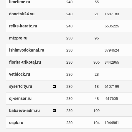
limelime.ru
240
55
donetsk24.su
240
21
1687183
rcfks-karate.ru
240
6535225
mtzpro.ru
230
96
ishimvodokanal.ru
230
3794624
fiorita-trikotaj.ru
230
906
3442965
vetblock.ru
230
28
sysertcity.ru
230
18
6107199
dj-sensor.ru
230
48
617605
babaevo-adm.ru
230
109
ospk.ru
230
104
1944861