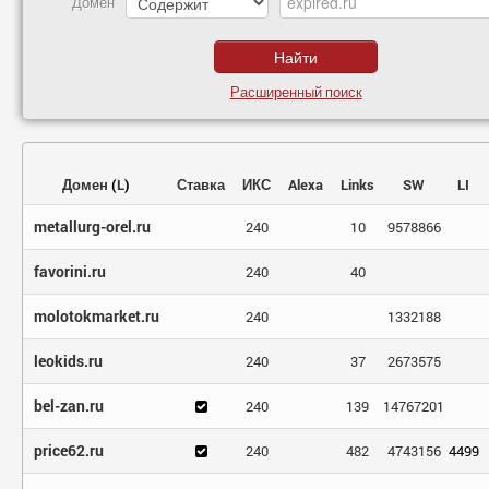
Домен
Расширенный поиск
Домен
(
L
)
Ставка
ИКС
Alexa
Links
SW
LI
metallurg-orel.ru
240
10
9578866
favorini.ru
240
40
molotokmarket.ru
240
1332188
leokids.ru
240
37
2673575
bel-zan.ru
240
139
14767201
price62.ru
240
482
4743156
4499