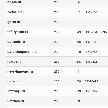
nds46.ru
230
6
ivethelp.ru
230
7
1512704
gs-ks.ru
230
tsfi-ryazan.ru
230
49
4912861
11896
dotennis.ru
230
166
1679200
bars-component.ru
230
28
7297785
ru-gps.ru
230
240
3330828
neva-time-mk.ru
230
11
mosep.ru
230
78
34090672
infozags.ru
230
49
1675282
uoteuch.ru
230
3