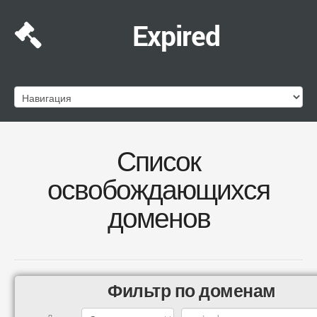
Expired
Список
освобождающихся
доменов
Фильтр по доменам