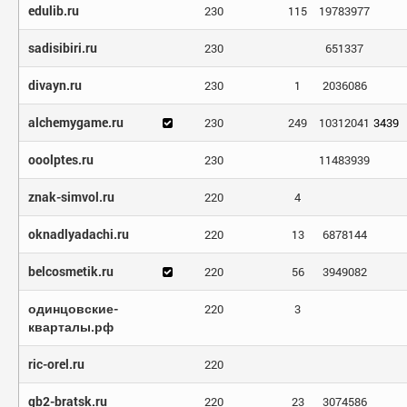
edulib.ru
230
115
19783977
sadisibiri.ru
230
651337
divayn.ru
230
1
2036086
alchemygame.ru
230
249
10312041
3439
ooolptes.ru
230
11483939
znak-simvol.ru
220
4
oknadlyadachi.ru
220
13
6878144
belcosmetik.ru
220
56
3949082
одинцовские-
220
3
кварталы.рф
ric-orel.ru
220
gb2-bratsk.ru
220
23
3074586