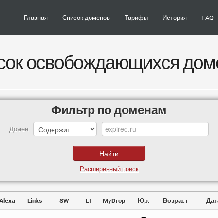
Главная
Список доменов
Тарифы
История
FAQ
сок освобождающихся дом
Фильтр по доменам
Домен
Расширенный поиск
Alexa
Links
SW
LI
MyDrop
Юр.
Возраст
Дат