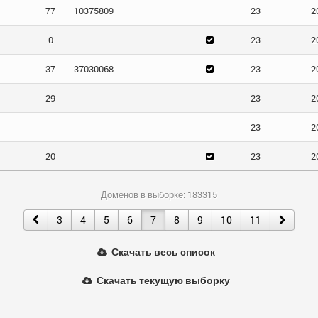
77
10375809
23
2
0
23
2
37
37030068
23
2
29
23
2
23
2
20
23
2
Доменов в выборке: 183315
3
4
5
6
7
8
9
10
11
Скачать весь список
Скачать текущую выборку