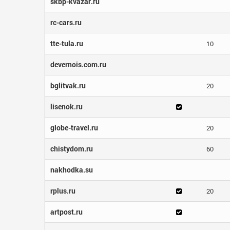
skbp-kvazar.ru
rc-cars.ru
tte-tula.ru
10
devernois.com.ru
bglitvak.ru
20
lisenok.ru
globe-travel.ru
20
chistydom.ru
60
nakhodka.su
rplus.ru
20
artpost.ru