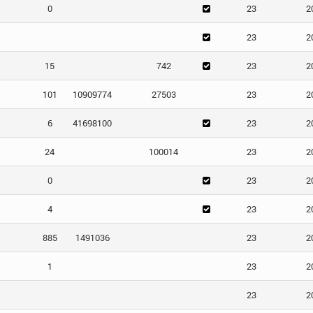
0
23
2
23
2
15
742
23
2
101
10909774
27503
23
2
6
41698100
23
2
24
100014
23
2
0
23
2
4
23
2
885
1491036
23
2
1
23
2
23
2