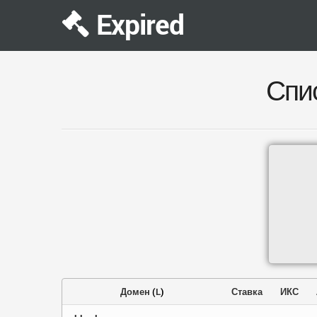
Expired
Спи
Домен
(
L
)
Ставка
ИКС