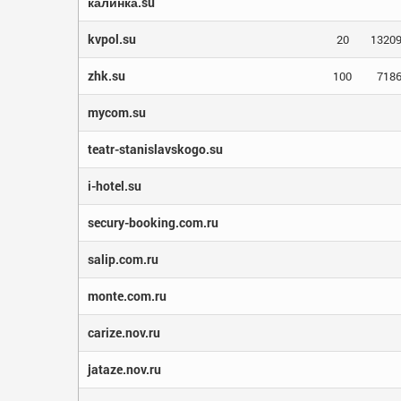
калинка.su
kvpol.su
20
1320
zhk.su
100
718
mycom.su
teatr-stanislavskogo.su
i-hotel.su
secury-booking.com.ru
salip.com.ru
monte.com.ru
carize.nov.ru
jataze.nov.ru