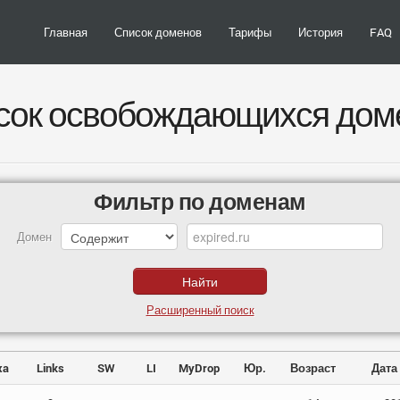
Главная
Список доменов
Тарифы
История
FAQ
сок освобождающихся дом
Фильтр по доменам
Домен
Расширенный поиск
xa
Links
SW
LI
MyDrop
Юр.
Возраст
Дата