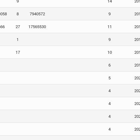
9
14
20
9058
8
7940572
9
20
666
27
17565530
11
20
1
9
20
17
10
20
6
20
5
20
4
20
4
20
4
20
4
20