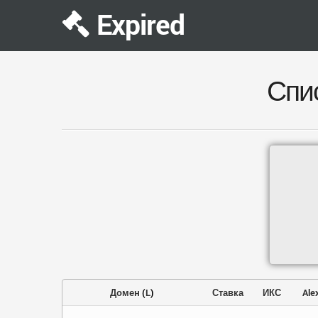
Expired
Спи
Домен
(
L
)
Ставка
ИКС
Ale