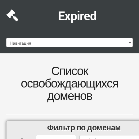
Expired
Список
освобождающихся
доменов
Фильтр по доменам