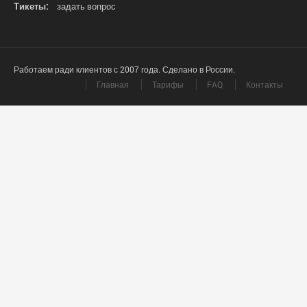
Тикеты:
задать вопрос
Работаем ради клиентов с 2007 года. Сделано в России.
Главная
Тарифы
FAQ
Контакты