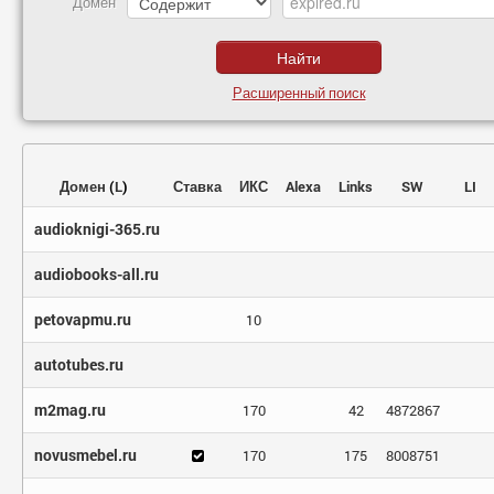
Домен
Расширенный поиск
Домен
(
L
)
Ставка
ИКС
Alexa
Links
SW
LI
audioknigi-365.ru
audiobooks-all.ru
petovapmu.ru
10
autotubes.ru
m2mag.ru
170
42
4872867
novusmebel.ru
170
175
8008751