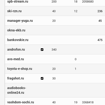
spb-stream.ru
200
18
2058680
ski-rzn.ru
40
12
236
manager-yuga.ru
20
45
okna-ekb.ru
bankovskie.ru
475
androfon.ru
340
avs-med.ru
0
toyota-e-shop.ru
20
1
fragshot.ru
30
audiobooks-
online24.ru
vashdom-sochi.ru
40
19
3368418