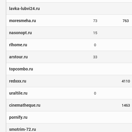
lavka-lubvi24.ru
moresmeha.ru
73
763
nasonopt.ru
15
rlhome.ru
0
arstour.ru
33
topcombo.ru
redxxx.ru
4110
uraltile.ru
0
cinematheque.ru
1463
pornify.ru
smotrim-72.ru