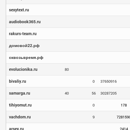
sexytext.ru
audiobook365.ru
rakurs-team.ru
домовой22.рф
сквозьвремя.рф
evolucionika.ru
80
bivaliy.ru
0
37650916
samarga.ru
40
56
30287205
tihiyomut.ru
0
178
vachdom.ru
9
728159
arsex.ru
2414