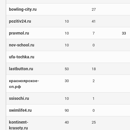
bowling-city.ru
27
pozitiv24.ru
10
41
pravmol.ru
10
7
33
nov-school.ru
10
0
ufa-tochka.ru
lastbutton.ru
50
18
красноярское-
30
2
сп.рф
ssisochi.ru
10
1
swimlife4.ru
90
0
kontinent-
40
25
krasoty.ru