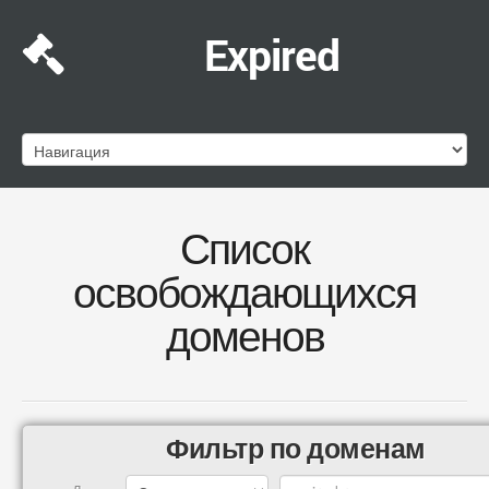
Expired
Список
освобождающихся
доменов
Фильтр по доменам