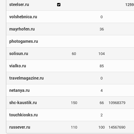
steelser.ru
1259
volshebnica.ru
0
mayrhofen.ru
36
photogames.ru
solisun.ru
60
104
vialko.ru
85
travelmagazine.ru
0
netanya.ru
4
shc-kaustik.ru
150
66
10968379
touchkiosks.ru
2
russever.ru
110
100
14567690