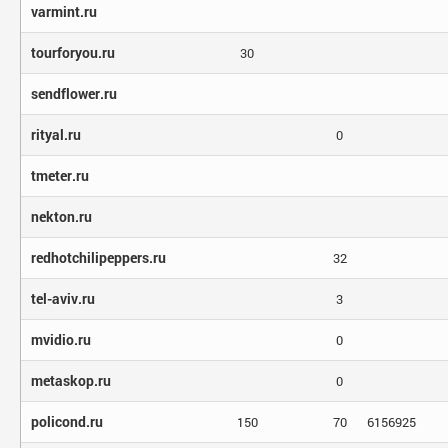
varmint.ru
tourforyou.ru
30
sendflower.ru
rityal.ru
0
tmeter.ru
nekton.ru
redhotchilipeppers.ru
32
tel-aviv.ru
3
mvidio.ru
0
metaskop.ru
0
policond.ru
150
70
6156925