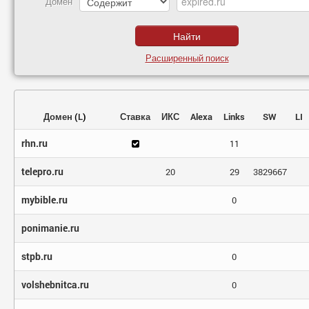
Домен
Расширенный поиск
Домен
(
L
)
Ставка
ИКС
Alexa
Links
SW
LI
rhn.ru
11
telepro.ru
20
29
3829667
mybible.ru
0
ponimanie.ru
stpb.ru
0
volshebnitca.ru
0