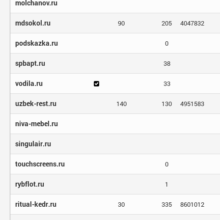
molchanov.ru
mdsokol.ru
90
205
4047832
podskazka.ru
0
spbapt.ru
38
vodila.ru
33
uzbek-rest.ru
140
130
4951583
niva-mebel.ru
singulair.ru
touchscreens.ru
0
rybflot.ru
1
ritual-kedr.ru
30
335
8601012