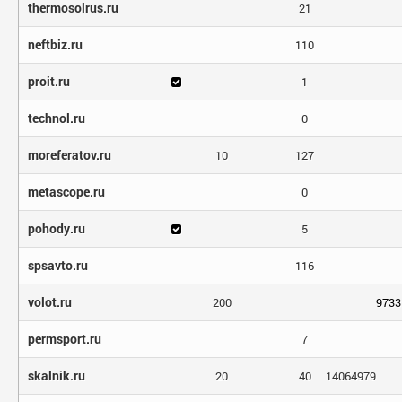
thermosolrus.ru
21
neftbiz.ru
110
proit.ru
1
technol.ru
0
moreferatov.ru
10
127
metascope.ru
0
pohody.ru
5
spsavto.ru
116
volot.ru
200
9733
permsport.ru
7
skalnik.ru
20
40
14064979