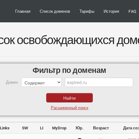
Главная
Список доменов
Тарифы
История
FAQ
сок освобождающихся дом
Фильтр по доменам
Домен
Расширенный поиск
Links
SW
LI
MyDrop
Юр.
Возраст
Дата со