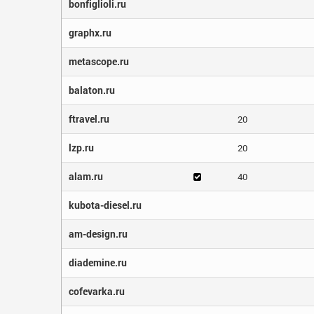
bonfiglioli.ru
graphx.ru
metascope.ru
balaton.ru
ftravel.ru
20
lzp.ru
20
alam.ru
40
kubota-diesel.ru
am-design.ru
diademine.ru
cofevarka.ru