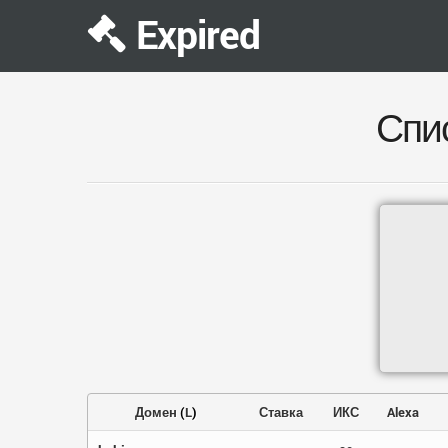
Expired
Спи
Домен
(
L
)
Ставка
ИКС
Alexa